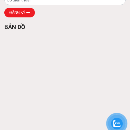
Các loại xà gồ
ĐĂNG KÝ
Liên hệ
BẢN ĐỒ
Khung thép tiền chế
Liên hệ