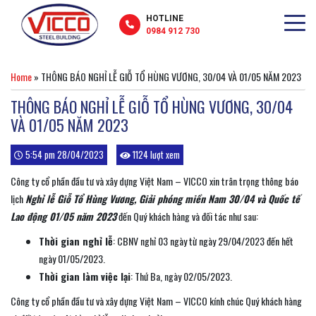
HOTLINE
0984 912 730
Home
»
THÔNG BÁO NGHỈ LỄ GIỖ TỔ HÙNG VƯƠNG, 30/04 VÀ 01/05 NĂM 2023
THÔNG BÁO NGHỈ LỄ GIỖ TỔ HÙNG VƯƠNG, 30/04
VÀ 01/05 NĂM 2023
5:54 pm 28/04/2023
1124 lượt xem
Công ty cổ phần đầu tư và xây dựng Việt Nam – VICCO xin trân trọng thông báo
lịch
Nghỉ lễ Giỗ Tổ Hùng Vương, Giải phóng miền Nam 30/04 và Quốc tế
Lao động 01/05 năm 2023
đến Quý khách hàng và đối tác như sau:
Thời gian nghỉ lễ
: CBNV nghỉ 03 ngày từ ngày 29/04/2023 đến hết
ngày 01/05/2023.
Thời gian làm việc lại
: Thứ Ba, ngày 02/05/2023.
Công ty cổ phần đầu tư và xây dựng Việt Nam – VICCO kính chúc Quý khách hàng