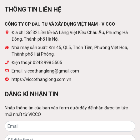
Khung thép tiền chế
THÔNG TIN LIÊN HỆ
Liên hệ
CÔNG TY CP ĐẦU TƯ VÀ XÂY DỰNG VIỆT NAM - VICCO
Địa chỉ: Số 32 Liền kề 6A Làng Việt Kiều Châu Âu, Phường Hà
Đông, Thành phố Hà Nội.
Cột viễn thông
Nhà máy sản xuất: Km 45, QL5, Thôn Tiền, Phường Việt Hòa,
Liên hệ
Thành phố Hải Phòng.
Điện thoại: 0243.998.5505
Email: viccothanglong@gmail.com
https://viccothanglong.com.vn
Tấm lợp lớp phủ kim loại
Liên hệ
ĐĂNG KÍ NHẬN TIN
Nhập thông tin của bạn vào form dưới đấy để nhận được tin tức
mới nhất từ VICCO
Sàn thép decking
Liên hệ