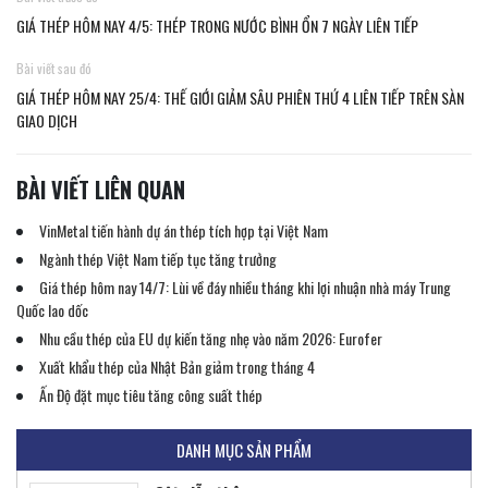
GIÁ THÉP HÔM NAY 4/5: THÉP TRONG NƯỚC BÌNH ỔN 7 NGÀY LIÊN TIẾP
Bài viết sau đó
GIÁ THÉP HÔM NAY 25/4: THẾ GIỚI GIẢM SÂU PHIÊN THỨ 4 LIÊN TIẾP TRÊN SÀN
GIAO DỊCH
BÀI VIẾT LIÊN QUAN
VinMetal tiến hành dự án thép tích hợp tại Việt Nam
Ngành thép Việt Nam tiếp tục tăng trưởng
Giá thép hôm nay 14/7: Lùi về đáy nhiều tháng khi lợi nhuận nhà máy Trung
Quốc lao dốc
Nhu cầu thép của EU dự kiến ​​tăng nhẹ vào năm 2026: Eurofer
Khung thép tiền chế
Xuất khẩu thép của Nhật Bản giảm trong tháng 4
Liên hệ
Ấn Độ đặt mục tiêu tăng công suất thép
DANH MỤC SẢN PHẨM