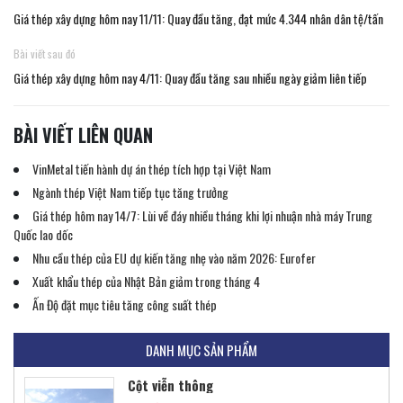
Giá thép xây dựng hôm nay 11/11: Quay đầu tăng, đạt mức 4.344 nhân dân tệ/tấn
Bài viết sau đó
Giá thép xây dựng hôm nay 4/11: Quay đầu tăng sau nhiều ngày giảm liên tiếp
BÀI VIẾT LIÊN QUAN
VinMetal tiến hành dự án thép tích hợp tại Việt Nam
Ngành thép Việt Nam tiếp tục tăng trưởng
Giá thép hôm nay 14/7: Lùi về đáy nhiều tháng khi lợi nhuận nhà máy Trung
Quốc lao dốc
Nhu cầu thép của EU dự kiến ​​tăng nhẹ vào năm 2026: Eurofer
Khung thép tiền chế
Xuất khẩu thép của Nhật Bản giảm trong tháng 4
Liên hệ
Ấn Độ đặt mục tiêu tăng công suất thép
DANH MỤC SẢN PHẨM
Cột viễn thông