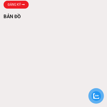
Các loại xà gồ
ĐĂNG KÝ
Liên hệ
BẢN ĐỒ
Khung thép tiền chế
Liên hệ