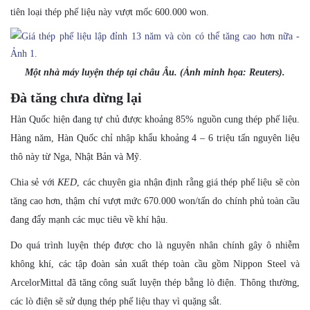
tiên loại thép phế liệu này vượt mốc 600.000 won.
Một nhà máy luyện thép tại châu Âu. (Ảnh minh họa: Reuters).
Đà tăng chưa dừng lại
Hàn Quốc hiện đang tự chủ được khoảng 85% nguồn cung thép phế liệu.
Hàng năm, Hàn Quốc chỉ nhập khẩu khoảng 4 – 6 triệu tấn nguyên liệu
thô này từ Nga, Nhật Bản và Mỹ.
Chia sẻ với
KED
, các chuyên gia nhận định rằng giá thép phế liệu sẽ còn
tăng cao hơn, thậm chí vượt mức 670.000 won/tấn do chính phủ toàn cầu
đang đẩy mạnh các mục tiêu về khí hậu.
Do quá trình luyện thép được cho là nguyên nhân chính gây ô nhiễm
không khí, các tập đoàn sản xuất thép toàn cầu gồm Nippon Steel và
ArcelorMittal đã tăng công suất luyện thép bằng lò điện. Thông thường,
các lò điện sẽ sử dụng thép phế liệu thay vì quặng sắt.