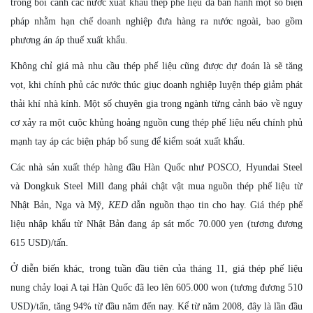
trong bối cảnh các nước xuất khẩu thép phế liệu đã ban hành một số biện
pháp nhằm hạn chế doanh nghiệp đưa hàng ra nước ngoài, bao gồm
phương án áp thuế xuất khẩu.
Không chỉ giá mà nhu cầu thép phế liệu cũng được dự đoán là sẽ tăng
vọt, khi chính phủ các nước thúc giục doanh nghiệp luyện thép giảm phát
thải khí nhà kính. Một số chuyên gia trong ngành từng cảnh báo về nguy
cơ xảy ra một cuộc khủng hoảng nguồn cung thép phế liệu nếu chính phủ
mạnh tay áp các biện pháp bổ sung để kiểm soát xuất khẩu.
Các nhà sản xuất thép hàng đầu Hàn Quốc như POSCO, Hyundai Steel
và Dongkuk Steel Mill đang phải chật vật mua nguồn thép phế liệu từ
Nhật Bản, Nga và Mỹ,
KED
dẫn nguồn thạo tin cho hay. Giá thép phế
liệu nhập khẩu từ Nhật Bản đang áp sát mốc 70.000 yen (tương đương
615 USD)/tấn.
Ở diễn biến khác, trong tuần đầu tiên của tháng 11, giá thép phế liệu
nung chảy loại A tại Hàn Quốc đã leo lên 605.000 won (tương đương 510
USD)/tấn, tăng 94% từ đầu năm đến nay. Kể từ năm 2008, đây là lần đầu