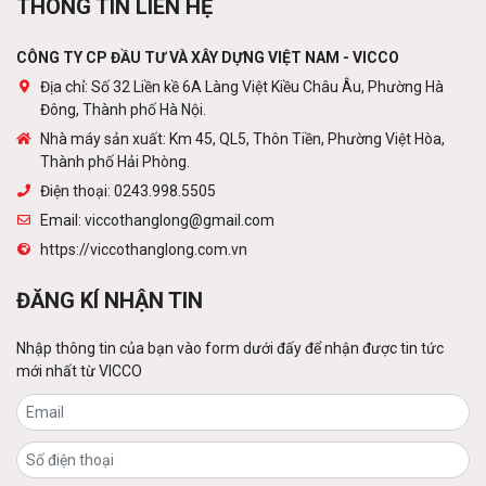
THÔNG TIN LIÊN HỆ
Liên hệ
CÔNG TY CP ĐẦU TƯ VÀ XÂY DỰNG VIỆT NAM - VICCO
Địa chỉ: Số 32 Liền kề 6A Làng Việt Kiều Châu Âu, Phường Hà
Đông, Thành phố Hà Nội.
Cột viễn thông
Nhà máy sản xuất: Km 45, QL5, Thôn Tiền, Phường Việt Hòa,
Liên hệ
Thành phố Hải Phòng.
Điện thoại: 0243.998.5505
Email: viccothanglong@gmail.com
https://viccothanglong.com.vn
Tấm lợp lớp phủ kim loại
Liên hệ
ĐĂNG KÍ NHẬN TIN
Nhập thông tin của bạn vào form dưới đấy để nhận được tin tức
mới nhất từ VICCO
Sàn thép decking
Liên hệ