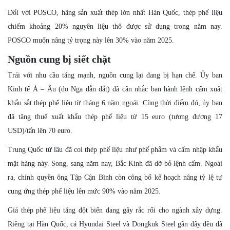
Đối với POSCO, hãng sản xuất thép lớn nhất Hàn Quốc, thép phế liệu
chiếm khoảng 20% nguyên liệu thô được sử dụng trong năm nay.
POSCO muốn nâng tỷ trọng này lên 30% vào năm 2025.
Nguồn cung bị siết chặt
Trái với nhu cầu tăng mạnh, nguồn cung lại đang bị hạn chế. Ủy ban
Kinh tế Á – Âu (do Nga dẫn dắt) đã cân nhắc ban hành lệnh cấm xuất
khẩu sắt thép phế liệu từ tháng 6 năm ngoái. Cùng thời điểm đó, ủy ban
đã tăng thuế xuất khẩu thép phế liệu từ 15 euro (tương đương 17
USD)/tấn lên 70 euro.
Trung Quốc từ lâu đã coi thép phế liệu như phế phẩm và cấm nhập khẩu
mặt hàng này. Song, sang năm nay, Bắc Kinh đã dỡ bỏ lệnh cấm. Ngoài
ra, chính quyền ông Tập Cận Bình còn công bố kế hoạch nâng tỷ lệ tự
cung ứng thép phế liệu lên mức 90% vào năm 2025.
Giá thép phế liệu tăng đột biến đang gây rắc rối cho ngành xây dựng.
Riêng tại Hàn Quốc, cả Hyundai Steel và Dongkuk Steel gần đây đều đã