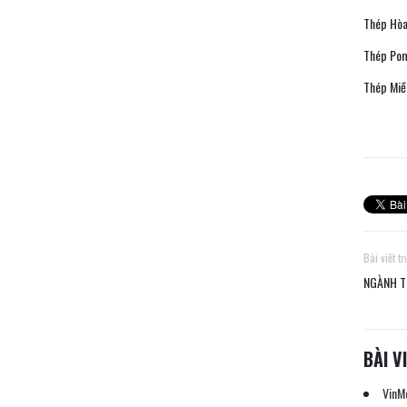
Thép Hòa
Thép Pom
Thép Miề
Bài viết t
NGÀNH T
BÀI V
VinMe