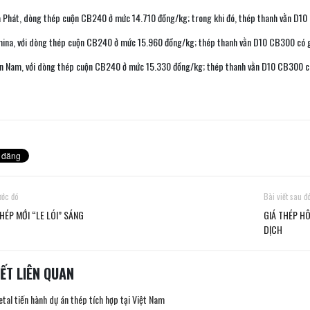
 Phát, dòng thép cuộn CB240 ở mức 14.710 đồng/kg; trong khi đó, thép thanh vằn D10
ina, với dòng thép cuộn CB240 ở mức 15.960 đồng/kg; thép thanh vằn D10 CB300 có g
n Nam, với dòng thép cuộn CB240 ở mức 15.330 đồng/kg; thép thanh vằn D10 CB300 c
rước đó
Bài viết sau đ
HÉP MỚI “LE LÓI” SÁNG
GIÁ THÉP HÔ
DỊCH
IẾT LIÊN QUAN
tal tiến hành dự án thép tích hợp tại Việt Nam