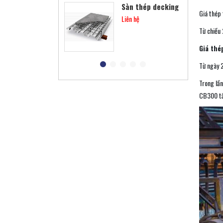
Sàn thép decking
Giá thép 
Liên hệ
Từ chiều
Giá thé
Các loại xà gồ
Từ ngày 2
Liên hệ
Trong lầ
CB300 tă
Khung thép tiền
chế
Liên hệ
Cột viễn thông
Liên hệ