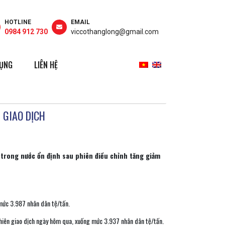
HOTLINE
EMAIL
0984 912 730
viccothanglong@gmail.com
DỤNG
LIÊN HỆ
 GIAO DỊCH
p trong nước ổn định sau phiên điều chỉnh tăng giảm
mức 3.987 nhân dân tệ/tấn.
phiên giao dịch ngày hôm qua, xuống mức 3.937 nhân dân tệ/tấn.