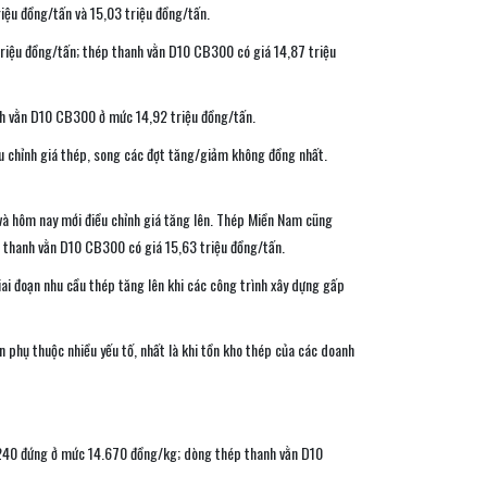
iệu đồng/tấn và 15,03 triệu đồng/tấn.
triệu đồng/tấn; thép thanh vằn D10 CB300 có giá 14,87 triệu
nh vằn D10 CB300 ở mức 14,92 triệu đồng/tấn.
ều chỉnh giá thép, song các đợt tăng/giảm không đồng nhất.
 và hôm nay mới điều chỉnh giá tăng lên. Thép Miền Nam cũng
p thanh vằn D10 CB300 có giá 15,63 triệu đồng/tấn.
giai đoạn nhu cầu thép tăng lên khi các công trình xây dựng gấp
 phụ thuộc nhiều yếu tố, nhất là khi tồn kho thép của các doanh
CB240 đứng ở mức 14.670 đồng/kg; dòng thép thanh vằn D10