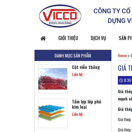
Liên hệ
CÔNG TY CỔ
DỰNG V
Khung thép tiền
GIỚI THIỆU
chế
DỊCH VỤ
SẢN P
Liên hệ
DANH MỤC SẢN PHẨM
Home
»
GIÁ T
Cột viễn thông
Liên hệ
8:36
Giá thé
mạnh ch
Tấm lợp lớp phủ
kim loại
Giá thé
Liên hệ
Giá thép
Giá thép