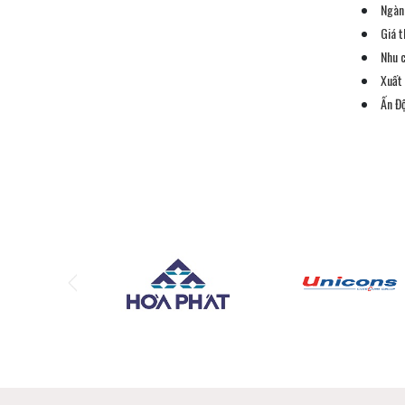
Ngàn
Giá t
Nhu c
Xuất
Ấn Đ