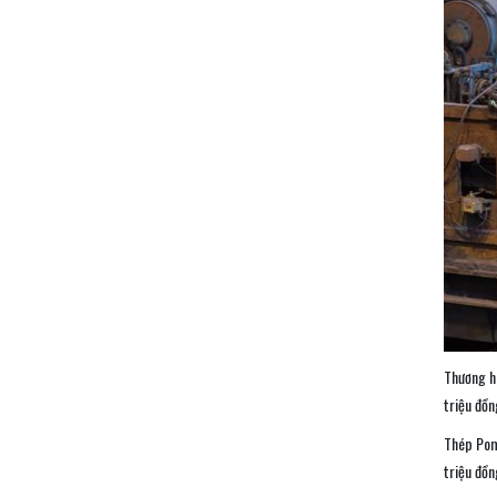
Tấm lợp lớp phủ
kim loại
Liên hệ
Sàn thép decking
Liên hệ
Các loại xà gồ
Liên hệ
Thương h
triệu đồn
Khung thép tiền
Thép Pom
chế
triệu đồn
Liên hệ