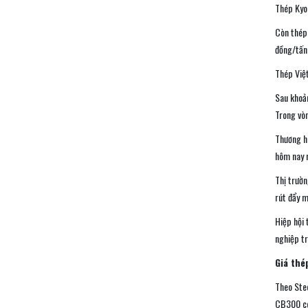
Thép Kyo
Còn thép 
đồng/tấn
Thép Việ
Sau khoản
Trong vòn
Thương hi
hôm nay 
Thị trườn
rút đẩy m
Hiệp hội 
nghiệp tr
Giá thé
Theo Ste
CB300 có