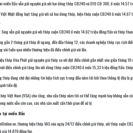
ei miền Bắc vẫn giữ nguyên giá với hai dòng thép CB240 và D10 CB 300, ở mức 14,57 tr
Việt Nhật đồng loạt tăng giá với cả hai dòng thép, hiện thép cuộn CB240 ở mức 14,67 
.
t Sing vẫn giữ nguyên giá với thép cuộn CB240 ở mức 14,62 triệu đồng/tấn và thép tha
g gần 2 tháng giá thép đi ngang, đến đầu tháng 12, các doanh nghiệp thép rục rịch đi
g vài tuần qua nhiều thương hiệu đã điều chỉnh giá vài lần.
ệu thép Hòa Phát giữ nguyên giá thép so với đợt điều chỉnh gần nhất vào giữa tháng 10
mới điều chỉnh giá tăng lên với dòng thép cuộn CB240 ở mức 15,33 triệu đồng/tấn; thé
g thép đang chờ đợi những tín hiệu tích cực trong đầu năm tới bởi theo thông lệ đây là 
ạnh tiến độ.
thép Việt Nam (VSA) cho rằng, nhu cầu thép năm tới có thể tăng mạnh hay không vẫn còn
ong nước vẫn còn cao, các nhà sản xuất cần thời gian để xử lý.
p
tại miền Bắc
elOnline.vn, thương hiệu thép VAS vào ngày 24/12 điều chỉnh giá thép, với thép cuộn 
 giá 14.870 đồng/kg.