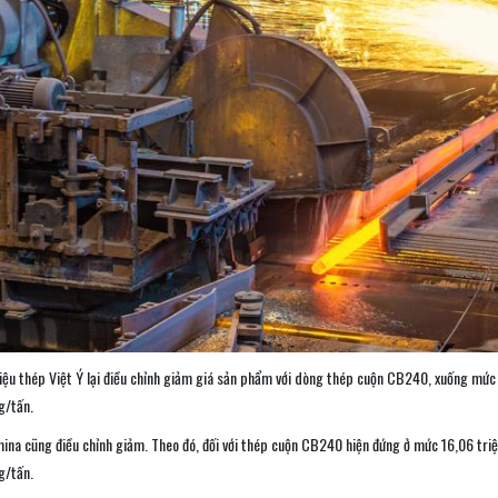
iệu thép Việt Ý lại điều chỉnh giảm giá sản phẩm với dòng thép cuộn CB240, xuống mức
g/tấn.
ina cũng điều chỉnh giảm. Theo đó, đối với thép cuộn CB240 hiện đứng ở mức 16,06 tr
g/tấn.