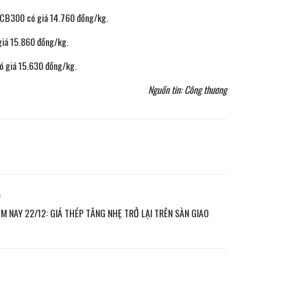
 CB300 có giá 14.760 đồng/kg.
iá 15.860 đồng/kg.
ó giá 15.630 đồng/kg.
Nguồn tin: Công thương
ó
M NAY 22/12: GIÁ THÉP TĂNG NHẸ TRỞ LẠI TRÊN SÀN GIAO