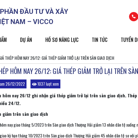
 PHẦN ĐẦU TƯ VÀ XÂY
IỆT NAM – VICCO
HẨM
DỰ ÁN
HỒ SƠ NĂNG LỰC
TIN TỨC
TUYỂN 
GIÁ THÉP HÔM NAY 26/12: GIÁ THÉP GIẢM TRỞ LẠI TRÊN SÀN GIAO DỊCH
HÉP HÔM NAY 26/12: GIÁ THÉP GIẢM TRỞ LẠI TRÊN SÀN
 am 26/12/2022
1037 lượt xem
p hôm nay 26/12 ghi nhận giá thép giảm trở lại trên sàn giao dịch. Thé
iều 24/12.
p giảm trên sàn giao dịch
 hôm nay giao tháng 5/2023 trên Sàn giao dịch Thượng Hải giảm 13 nhân dân tệ xuống 
 giao kỳ hạn tháng 10/2023 trên Sàn giao dịch Thượng Hải giảm 45 nhân dân tệ so với 