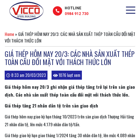
HOTLINE
0984 912 730
Home
»
GIÁ THÉP HÔM NAY 20/3: CÁC NHÀ SẢN XUẤT THÉP TOÀN CẦU ĐỐI MẶT
VỚI THÁCH THỨC LỚN
GIÁ THÉP HÔM NAY 20/3: CÁC NHÀ SẢN XUẤT THÉP
TOÀN CẦU ĐỐI MẶT VỚI THÁCH THỨC LỚN
8:33 am 20/03/2023
1076 lượt xem
Giá thép hôm nay 20/3 ghi nhận giá thép tăng trở lại trên sàn giao
dịch. Các nhà sản xuất thép toàn cầu đối mặt với thách thức lớn.
Giá thép tăng 21 nhân dân tệ trên sàn giao dịch
Giá thép hôm nay giao kỳ hạn tháng 10/2023 trên sàn giao dịch Thượng Hải tăng
21 nhân dân tệ, lên mức 4.179 nhân dân tệ/tấn.
Giá thép giao kỳ hạn giao tháng 1/2024 tăng 30 nhân dân tệ, lên mức 4.089 nhân