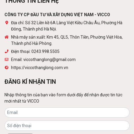
THÔNG TIN LIÊN HỆ
Liên hệ
CÔNG TY CP ĐẦU TƯ VÀ XÂY DỰNG VIỆT NAM - VICCO
Địa chỉ: Số 32 Liền kề 6A Làng Việt Kiều Châu Âu, Phường Hà
Đông, Thành phố Hà Nội.
Cột viễn thông
Nhà máy sản xuất: Km 45, QL5, Thôn Tiền, Phường Việt Hòa,
Liên hệ
Thành phố Hải Phòng.
Điện thoại: 0243.998.5505
Email: viccothanglong@gmail.com
https://viccothanglong.com.vn
Tấm lợp lớp phủ kim loại
Liên hệ
ĐĂNG KÍ NHẬN TIN
Nhập thông tin của bạn vào form dưới đấy để nhận được tin tức
mới nhất từ VICCO
Sàn thép decking
Liên hệ