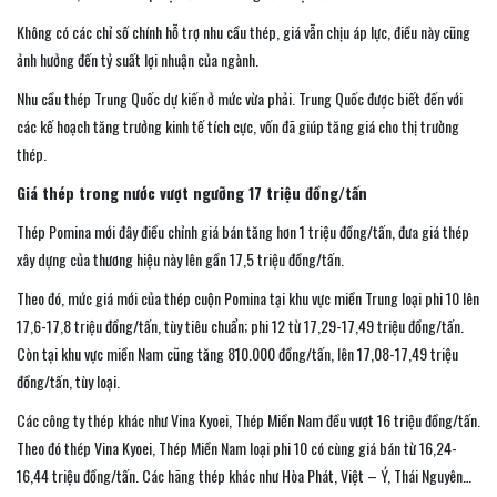
Không có các chỉ số chính hỗ trợ nhu cầu thép, giá vẫn chịu áp lực, điều này cũng
ảnh hưởng đến tỷ suất lợi nhuận của ngành.
Nhu cầu thép Trung Quốc dự kiến ở mức vừa phải. Trung Quốc được biết đến với
các kế hoạch tăng trưởng kinh tế tích cực, vốn đã giúp tăng giá cho thị trường
thép.
Giá thép trong nước vượt ngưỡng 17 triệu đồng/tấn
Thép Pomina mới đây điều chỉnh giá bán tăng hơn 1 triệu đồng/tấn, đưa giá thép
xây dựng của thương hiệu này lên gần 17,5 triệu đồng/tấn.
Theo đó, mức giá mới của thép cuộn Pomina tại khu vực miền Trung loại phi 10 lên
17,6-17,8 triệu đồng/tấn, tùy tiêu chuẩn; phi 12 từ 17,29-17,49 triệu đồng/tấn.
Còn tại khu vực miền Nam cũng tăng 810.000 đồng/tấn, lên 17,08-17,49 triệu
đồng/tấn, tùy loại.
Các công ty thép khác như Vina Kyoei, Thép Miền Nam đều vượt 16 triệu đồng/tấn.
Theo đó thép Vina Kyoei, Thép Miền Nam loại phi 10 có cùng giá bán từ 16,24-
16,44 triệu đồng/tấn. Các hãng thép khác như Hòa Phát, Việt – Ý, Thái Nguyên…