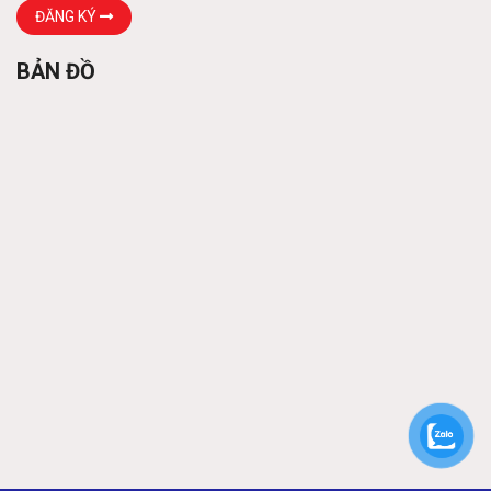
Các loại xà gồ
ĐĂNG KÝ
Liên hệ
BẢN ĐỒ
Khung thép tiền chế
Liên hệ