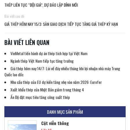
THÉP LIÊN TỤC “ĐỘI GIÁ”, DỰ BÁO LẬP ĐỈNH MỚI
Bài viết sau đó
GIÁ THÉP HÔM NAY 15/3: SÀN GIAO DỊCH TIẾP TỤC TĂNG GIÁ THÉP KỲ HẠN
BÀI VIẾT LIÊN QUAN
VinMetal tiến hành dự án thép tích hợp tại Việt Nam
Ngành thép Việt Nam tiếp tục tăng trưởng
Giá thép hôm nay 14/7: Lùi về đáy nhiều tháng khi lợi nhuận nhà máy Trung
Quốc lao dốc
Nhu cầu thép của EU dự kiến ​​tăng nhẹ vào năm 2026: Eurofer
Khung thép tiền chế
Xuất khẩu thép của Nhật Bản giảm trong tháng 4
Liên hệ
Ấn Độ đặt mục tiêu tăng công suất thép
DANH MỤC SẢN PHẨM
Cột viễn thông