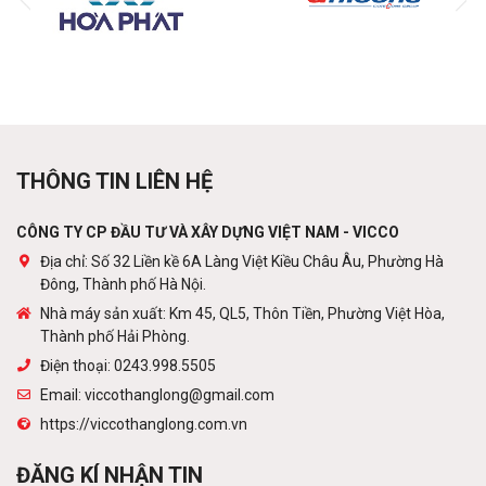
Các loại xà gồ
Liên hệ
Khung thép tiền chế
THÔNG TIN LIÊN HỆ
Liên hệ
CÔNG TY CP ĐẦU TƯ VÀ XÂY DỰNG VIỆT NAM - VICCO
Địa chỉ: Số 32 Liền kề 6A Làng Việt Kiều Châu Âu, Phường Hà
Đông, Thành phố Hà Nội.
Cột viễn thông
Nhà máy sản xuất: Km 45, QL5, Thôn Tiền, Phường Việt Hòa,
Liên hệ
Thành phố Hải Phòng.
Điện thoại: 0243.998.5505
Email: viccothanglong@gmail.com
https://viccothanglong.com.vn
Tấm lợp lớp phủ kim loại
Liên hệ
ĐĂNG KÍ NHẬN TIN