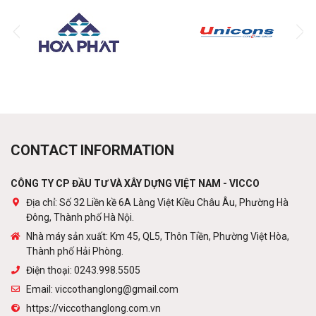
Purlins
Contact
Pre-engineered steel frame
CONTACT INFORMATION
Contact
CÔNG TY CP ĐẦU TƯ VÀ XÂY DỰNG VIỆT NAM - VICCO
Địa chỉ: Số 32 Liền kề 6A Làng Việt Kiều Châu Âu, Phường Hà
Đông, Thành phố Hà Nội.
(Tiếng Việt) Cột viễn thông
Nhà máy sản xuất: Km 45, QL5, Thôn Tiền, Phường Việt Hòa,
Contact
Thành phố Hải Phòng.
Điện thoại: 0243.998.5505
Email: viccothanglong@gmail.com
https://viccothanglong.com.vn
Roof plated and metal coated