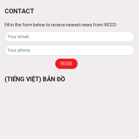
Contact
CONTACT
Fill in the form below to recieve newest news from VICCO
Flat steel decking
Contact
Purlins
Contact
(TIẾNG VIỆT) BẢN ĐỒ
Pre-engineered steel frame
Contact