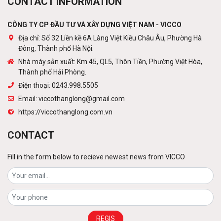
CONTACT INFORMATION
Contact
CÔNG TY CP ĐẦU TƯ VÀ XÂY DỰNG VIỆT NAM - VICCO
Địa chỉ: Số 32 Liền kề 6A Làng Việt Kiều Châu Âu, Phường Hà
Đông, Thành phố Hà Nội.
(Tiếng Việt) Cột viễn thông
Nhà máy sản xuất: Km 45, QL5, Thôn Tiền, Phường Việt Hòa,
Contact
Thành phố Hải Phòng.
Điện thoại: 0243.998.5505
Email: viccothanglong@gmail.com
https://viccothanglong.com.vn
Roof plated and metal coated
Contact
CONTACT
Fill in the form below to recieve newest news from VICCO
Flat steel decking
Contact