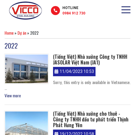
HOTLINE
0984 912 730
Home
»
Dự án
»
2022
2022
(Tiếng Việt) Nhà xưởng Công ty TNHH
JASOLAR Việt Nam (JA1)
11/04/2023 10:53
Sorry, this entry is only available in Vietnamese.
…
View more
(Tiếng Việt) Nhà xưởng cho thuê -
Công ty TNHH đầu tư phát triển Thịnh
Phát Hưng Yên
19/12/2022 10:58