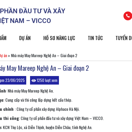
 PHẦN ĐẦU TƯ VÀ XÂY
IỆT NAM – VICCO
HẨM
DỰ ÁN
HỒ SƠ NĂNG LỰC
TIN TỨC
TUYỂN 
Dự án
»
Nhà máy May Mareep Nghệ An – Giai đoạn 2
áy May Mareep Nghệ An – Giai đoạn 2
 pm 23/06/2025
1250 lượt xem
ình
: Nhà máy May Mareep Nghệ An.
ục
: Cung cấp và thi công lắp dựng kết cấu thép.
ầu chính
: Công ty cổ phần xây dựng Alphaco Hà Nội.
u thi công
: Công ty cổ phần đầu tư và xây dựng Việt Nam – VICCO.
m
: KCN Thọ Lộc, xã Diễn Thịnh, huyện Diễn Châu, tỉnh Nghệ An.