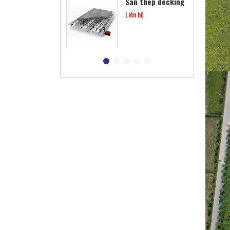
Sàn thép decking
Liên hệ
Các loại xà gồ
Liên hệ
Khung thép tiền
chế
Liên hệ
Cột viễn thông
Liên hệ