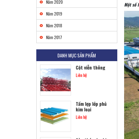
Năm 2020
Liên hệ
Một số h
Năm 2019
Năm 2018
Khung thép tiền
chế
Năm 2017
Liên hệ
DANH MỤC SẢN PHẨM
Cột viễn thông
Liên hệ
Tấm lợp lớp phủ
kim loại
Liên hệ