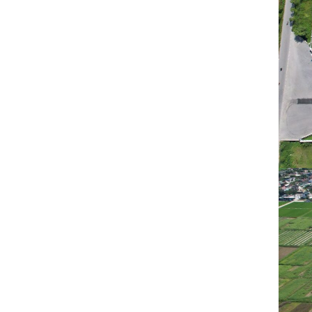
Tấm lợp lớp phủ
kim loại
Liên hệ
Sàn thép decking
Liên hệ
Các loại xà gồ
Liên hệ
Khung thép tiền
chế
Liên hệ