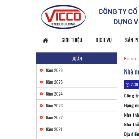
CÔNG TY CỔ
DỰNG V
GIỚI THIỆU
DỊCH VỤ
SẢN P
DỰ ÁN
Home
»
Nhà m
Năm 2026
Năm 2025
2:39
Năm 2024
Công tr
Sàn thép decking
Liên hệ
Hạng m
Năm 2023
Nhà th
Năm 2022
Nhà thầ
Năm 2021
Các loại xà gồ
Địa điể