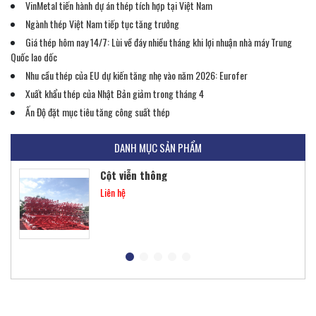
VinMetal tiến hành dự án thép tích hợp tại Việt Nam
Ngành thép Việt Nam tiếp tục tăng trưởng
Giá thép hôm nay 14/7: Lùi về đáy nhiều tháng khi lợi nhuận nhà máy Trung
Quốc lao dốc
Nhu cầu thép của EU dự kiến ​​tăng nhẹ vào năm 2026: Eurofer
Khung thép tiền chế
Xuất khẩu thép của Nhật Bản giảm trong tháng 4
Liên hệ
Ấn Độ đặt mục tiêu tăng công suất thép
DANH MỤC SẢN PHẨM
Cột viễn thông
Liên hệ
Tấm lợp lớp phủ kim loại
Liên hệ