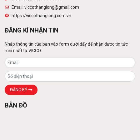
Email: viccothanglong@gmail.com
https://viccothanglong.com.vn
Tấm lợp lớp phủ kim loại
Liên hệ
ĐĂNG KÍ NHẬN TIN
Nhập thông tin của bạn vào form dưới đấy để nhận được tin tức
mới nhất từ VICCO
Sàn thép decking
Liên hệ
Các loại xà gồ
ĐĂNG KÝ
Liên hệ
BẢN ĐỒ
Khung thép tiền chế
Liên hệ