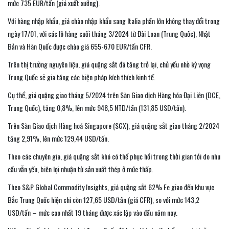
mức 735 EUR/tấn (giá xuất xưởng).
Với hàng nhập khẩu, giá chào nhập khẩu sang Italia phần lớn không thay đổi trong
ngày 17/01, với các lô hàng cuối tháng 3/2024 từ Đài Loan (Trung Quốc), Nhật
Bản và Hàn Quốc được chào giá 655-670 EUR/tấn CFR.
Trên thị trường nguyên liệu, giá quặng sắt đã tăng trở lại, chủ yếu nhờ kỳ vọng
Trung Quốc sẽ gia tăng các biện pháp kích thích kinh tế.
Cụ thể, giá quặng giao tháng 5/2024 trên Sàn Giao dịch Hàng hóa Đại Liên (DCE,
Trung Quốc), tăng 0,8%, lên mức 948,5 NTD/tấn (131,85 USD/tấn).
Trên Sàn Giao dịch Hàng hoá Singapore (SGX), giá quặng sắt giao tháng 2/2024
tăng 2,91%, lên mức 129,44 USD/tấn.
Theo các chuyên gia, giá quặng sắt khó có thể phục hồi trong thời gian tới do nhu
cầu vẫn yếu, biên lợi nhuận từ sản xuất thép ở mức thấp.
Theo S&P Global Commodity Insights, giá quặng sắt 62% Fe giao đến khu vực
Bắc Trung Quốc hiện chỉ còn 127,65 USD/tấn (giá CFR), so với mức 143,2
USD/tấn – mức cao nhất 19 tháng được xác lập vào đầu năm nay.