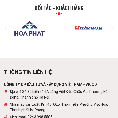
ĐỐI TÁC - KHÁCH HÀNG
Sàn thép decking
Liên hệ
Các loại xà gồ
Liên hệ
Khung thép tiền chế
THÔNG TIN LIÊN HỆ
Liên hệ
CÔNG TY CP ĐẦU TƯ VÀ XÂY DỰNG VIỆT NAM - VICCO
Địa chỉ: Số 32 Liền kề 6A Làng Việt Kiều Châu Âu, Phường Hà
Đông, Thành phố Hà Nội.
Cột viễn thông
Nhà máy sản xuất: Km 45, QL5, Thôn Tiền, Phường Việt Hòa,
Liên hệ
Thành phố Hải Phòng.
Điện thoại: 0243.998.5505