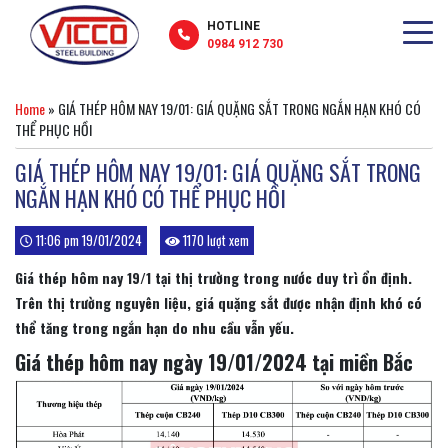
HOTLINE
0984 912 730
Home
»
GIÁ THÉP HÔM NAY 19/01: GIÁ QUẶNG SẮT TRONG NGẮN HẠN KHÓ CÓ
THỂ PHỤC HỒI
GIÁ THÉP HÔM NAY 19/01: GIÁ QUẶNG SẮT TRONG
NGẮN HẠN KHÓ CÓ THỂ PHỤC HỒI
11:06 pm 19/01/2024
1170 lượt xem
Giá thép hôm nay 19/1 tại thị trường trong nước duy trì ổn định.
Trên thị trường nguyên liệu, giá quặng sắt được nhận định khó có
thể tăng trong ngắn hạn do nhu cầu vẫn yếu.
Giá thép
hôm nay ngày
19/01/2024 tại miền Bắc