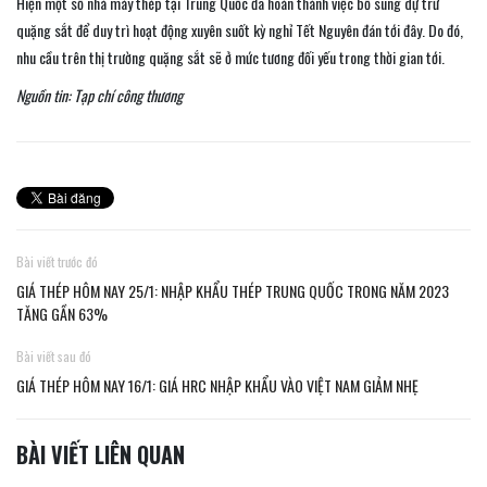
Hiện một số nhà máy thép tại Trung Quốc đã hoàn thành việc bổ sung dự trữ
quặng sắt để duy trì hoạt động xuyên suốt kỳ nghỉ Tết Nguyên đán tới đây. Do đó,
nhu cầu trên thị trường quặng sắt sẽ ở mức tương đối yếu trong thời gian tới.
Nguồn tin: Tạp chí công thương
Bài viết trước đó
GIÁ THÉP HÔM NAY 25/1: NHẬP KHẨU THÉP TRUNG QUỐC TRONG NĂM 2023
TĂNG GẦN 63%
Bài viết sau đó
GIÁ THÉP HÔM NAY 16/1: GIÁ HRC NHẬP KHẨU VÀO VIỆT NAM GIẢM NHẸ
BÀI VIẾT LIÊN QUAN