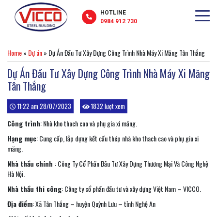
HOTLINE
0984 912 730
Home
»
Dự án
»
Dự Án Đầu Tư Xây Dựng Công Trình Nhà Máy Xi Măng Tân Thắng
Dự Án Đầu Tư Xây Dựng Công Trình Nhà Máy Xi Măng
Tân Thắng
11:22 am 28/07/2023
1832 lượt xem
Công trình
: Nhà kho thach cao và phụ gia xi măng.
Hạng mục
: Cung cấp, lắp dựng kết cấu thép nhà kho thach cao và phụ gia xi
măng.
Nhà thầu chính
: Công Ty Cổ Phần Đầu Tư Xây Dựng Thương Mại Và Công Nghệ
Hà Nội.
Nhà thầu thi công
: Công ty cổ phần đầu tư và xây dựng Việt Nam – VICCO.
Địa điểm
: Xã Tân Thắng – huyện Quỳnh Lưu – tỉnh Nghệ An