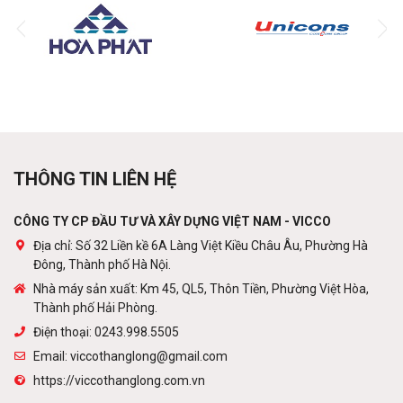
Các loại xà gồ
Liên hệ
Khung thép tiền chế
THÔNG TIN LIÊN HỆ
Liên hệ
CÔNG TY CP ĐẦU TƯ VÀ XÂY DỰNG VIỆT NAM - VICCO
Địa chỉ: Số 32 Liền kề 6A Làng Việt Kiều Châu Âu, Phường Hà
Đông, Thành phố Hà Nội.
Cột viễn thông
Nhà máy sản xuất: Km 45, QL5, Thôn Tiền, Phường Việt Hòa,
Liên hệ
Thành phố Hải Phòng.
Điện thoại: 0243.998.5505
Email: viccothanglong@gmail.com
https://viccothanglong.com.vn
Tấm lợp lớp phủ kim loại