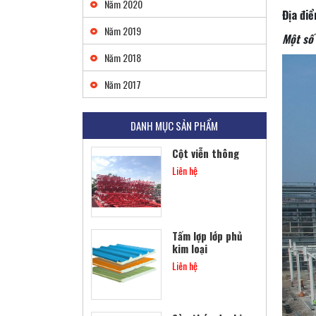
Năm 2020
Liên hệ
Địa đi
Năm 2019
Một số 
Năm 2018
Khung thép tiền
chế
Năm 2017
Liên hệ
DANH MỤC SẢN PHẨM
Cột viễn thông
Liên hệ
Tấm lợp lớp phủ
kim loại
Liên hệ