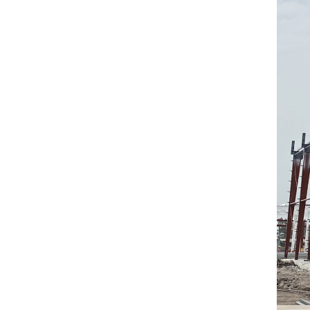
Tấm lợp lớp phủ
kim loại
Liên hệ
Sàn thép decking
Liên hệ
Các loại xà gồ
Liên hệ
Khung thép tiền
chế
Liên hệ