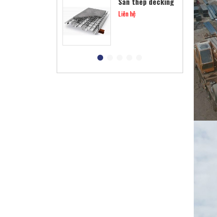
Sàn thép decking
Liên hệ
Các loại xà gồ
Liên hệ
Khung thép tiền
chế
Liên hệ
Cột viễn thông
Liên hệ