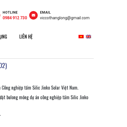
HOTLINE
EMAIL
0984 912 730
viccothanglong@gmail.com
DỤNG
LIÊN HỆ
O2)
n Công nghiệp tấm Silic Jinko Solar Việt Nam.
p đặt bulong móng dự án công nghiệp tấm Silic Jinko
.