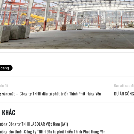
rước đó
Bài viết sau đ
g sản xuất – Công ty TNHH đầu tư phát triển Thịnh Phát Hưng Yên
DỰ ÁN CÔNG 
N KHÁC
xưởng Công ty TNHH JASOLAR Việt Nam (JA1)
xưởng cho thuê -Công ty TNHH đầu tư phát triển Thịnh Phát Hưng Yên