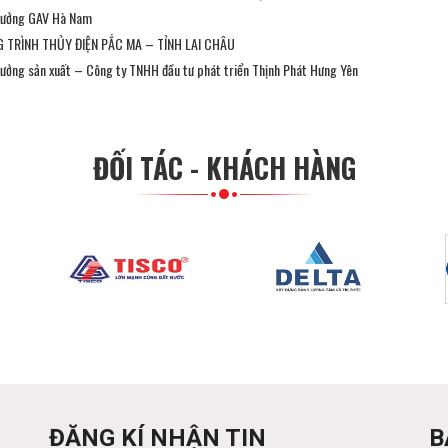
xưởng GAV Hà Nam
 TRÌNH THỦY ĐIỆN PẮC MA – TỈNH LAI CHÂU
xưởng sản xuất – Công ty TNHH đầu tư phát triển Thịnh Phát Hưng Yên
ĐỐI TÁC - KHÁCH HÀNG
ĐĂNG KÍ NHẬN TIN
B