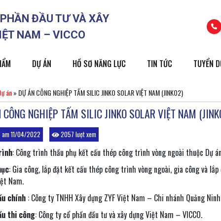
 PHẦN ĐẦU TƯ VÀ XÂY
IỆT NAM – VICCO
HẨM
DỰ ÁN
HỒ SƠ NĂNG LỰC
TIN TỨC
TUYỂN 
Dự án
»
DỰ ÁN CÔNG NGHIỆP TẤM SILIC JINKO SOLAR VIỆT NAM (JINKO2)
 CÔNG NGHIỆP TẤM SILIC JINKO SOLAR VIỆT NAM (JINK
 am 11/04/2022
2057 lượt xem
rình
: Công trình thầu phụ kết cấu thép công trình vòng ngoài thuộc Dự á
mục
: Gia công, lắp đặt kết cấu thép công trình vòng ngoài, gia công và lắ
iệt Nam.
ầu chính
: Công ty TNHH Xây dựng ZYF Việt Nam – Chi nhánh Quảng Ninh
ầu thi công
: Công ty cổ phần đầu tư và xây dựng Việt Nam – VICCO.