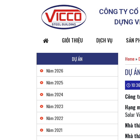
CÔNG TY CỔ
DỰNG V
GIỚI THIỆU
DỊCH VỤ
SẢN P
DỰ ÁN
Home
»
DỰ ÁN
Năm 2026
Năm 2025
10:36
Năm 2024
Công t
Sàn thép decking
Liên hệ
Năm 2023
Hạng 
Solar V
Năm 2022
Nhà th
Năm 2021
Các loại xà gồ
Nhà th